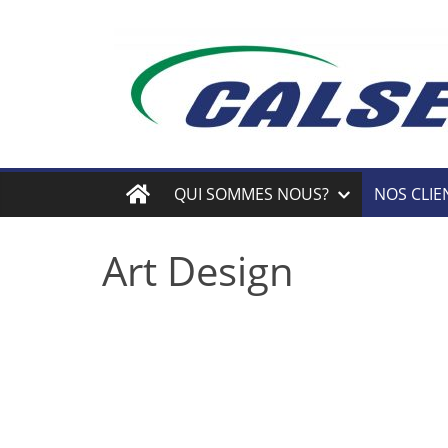
QUI SOMMES NOUS?
NOS CLI
Art Design