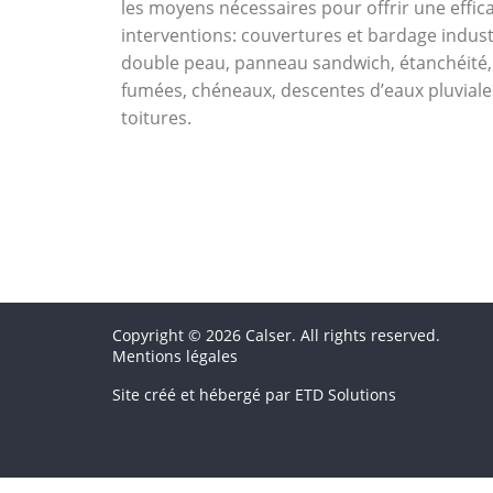
les moyens nécessaires pour offrir une effi
interventions: couvertures et bardage industr
double peau, panneau sandwich, étanchéité, 
fumées, chéneaux, descentes d’eaux pluviales
toitures.
Copyright © 2026 Calser. All rights reserved.
Mentions légales
l
Site créé et hébergé par ETD Solutions
'
a
g
e